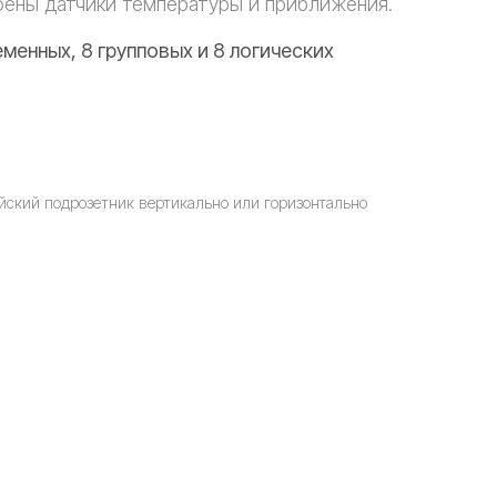
роены датчики температуры и приближения.
енных, 8 групповых и 8 логических
йский подрозетник вертикально или горизонтально