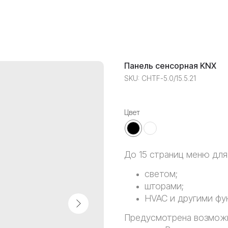
Панель сенсорная KNX
SKU:
CHTF-5.0/15.5.21
Цвет
До 15 страниц меню дл
светом;
шторами;
HVAC и другими фу
Предусмотрена возможн