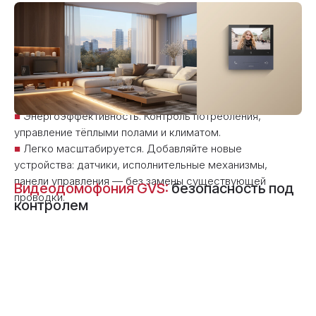
Всё, что нужно для автоматизации. Управляйте светом,
климатом, шторами и безопасностью
централизованно — с панели, смартфона или голосом.
■
Любые сценарии, совместимость с сотнями брендов
через открытый протокол KNX.
■
Энергоэффективность. Контроль потребления,
управление тёплыми полами и климатом.
■
Легко масштабируется. Добавляйте новые
устройства: датчики, исполнительные механизмы,
панели управления — без замены существующей
Видеодомофония GVS:
безопасность под
проводки.
контролем
Видеодомофония GVS интегрируется в общую систему