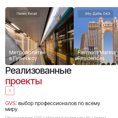
KNX. Отвечайте на звонки с панели в гостиной,
открывайте дверь со смартфона и автоматически
включайте свет при входе в едином сценарии.
Пекин, Китай
Абу-Даби, ОАЭ
■
Высокое разрешение и широкий угол обзора.
■
Защищённый протокол SIP и поддержка PoE.
■
Простая установка.
Метрополитен
Fairmont Marina
в Гуанчжоу
Residences
Реализованные
проекты
1
GVS:
выбор профессионалов по всему
миру
Оборудование GVS работает в более чем 30 странах